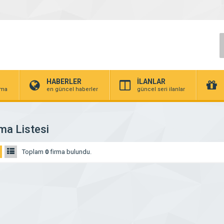
HABERLER
İLANLAR
irma
en güncel haberler
güncel seri ilanlar
ma Listesi
Toplam
0
firma bulundu.