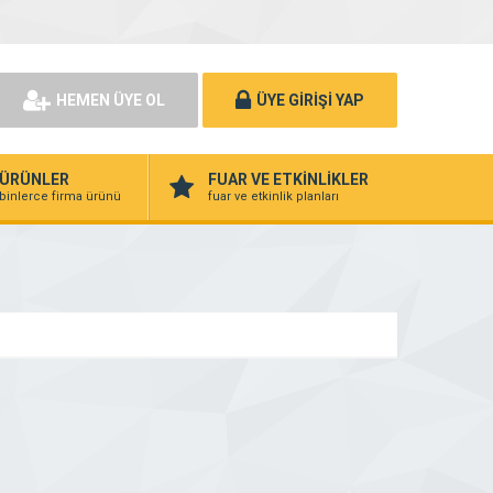
HEMEN ÜYE OL
ÜYE GİRİŞİ YAP
ÜRÜNLER
FUAR VE ETKİNLİKLER
binlerce firma ürünü
fuar ve etkinlik planları