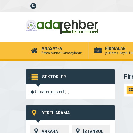
ANASAYFA
FİRMALAR
firma rehberi anasayfanız
yüzlerce kayıtlı f
Fir
SEKTÖRLER
Uncategorized
(1)
YEREL ARAMA
ANKARA
İSTANBUL